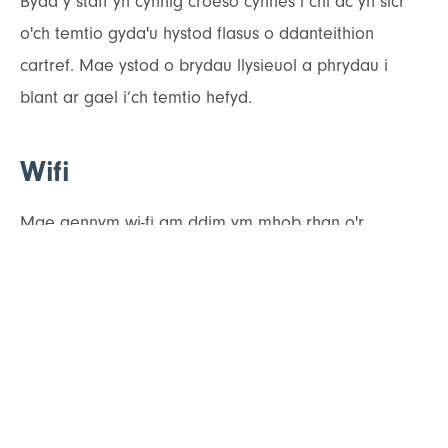
Bydd y staff yn cynnig croeso cynnes i chi ac yn sicr
o'ch temtio gyda'u hystod flasus o ddanteithion
cartref. Mae ystod o brydau llysieuol a phrydau i
blant ar gael i’ch temtio hefyd.
Wifi
Mae gennym wi-fi am ddim ym mhob rhan o'r
adeilad.
Lle chwarae
Man picnic a chwarae tu allan.