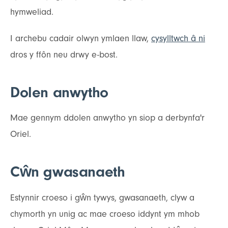
hymweliad.
I archebu cadair olwyn ymlaen llaw,
cysylltwch â ni
dros y ffôn neu drwy e-bost.
Dolen anwytho
Mae gennym ddolen anwytho yn siop a derbynfa'r
Oriel.
Cŵn gwasanaeth
Estynnir croeso i gŵn tywys, gwasanaeth, clyw a
chymorth yn unig ac mae croeso iddynt ym mhob