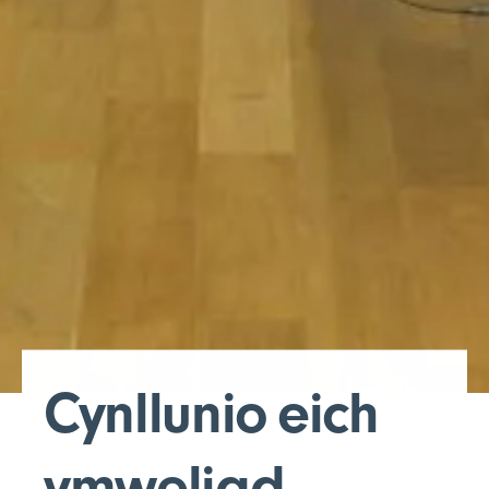
Cynllunio eich
ymweliad