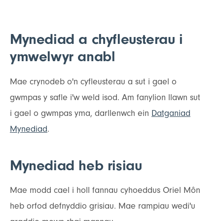
Mynediad a chyfleusterau i
ymwelwyr anabl
Mae crynodeb o'n cyfleusterau a sut i gael o
gwmpas y safle i'w weld isod. Am fanylion llawn sut
i gael o gwmpas yma, darllenwch ein
Datganiad
Mynediad
.
Mynediad heb risiau
Mae modd cael i holl fannau cyhoeddus Oriel Môn
heb orfod defnyddio grisiau. Mae rampiau wedi'u