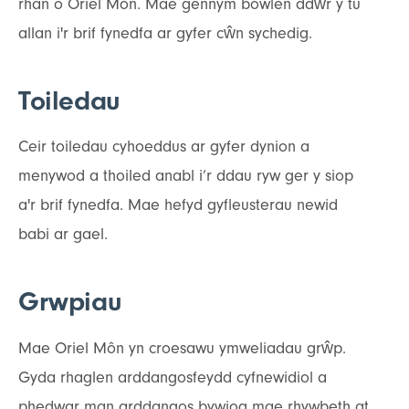
rhan o Oriel Môn. Mae gennym bowlen ddŵr y tu
allan i'r brif fynedfa ar gyfer cŵn sychedig.
Toiledau
Ceir toiledau cyhoeddus ar gyfer dynion a
menywod a thoiled anabl i’r ddau ryw ger y siop
a'r brif fynedfa. Mae hefyd gyfleusterau newid
babi ar gael.
Grwpiau
Mae Oriel Môn yn croesawu ymweliadau grŵp.
Gyda rhaglen arddangosfeydd cyfnewidiol a
phedwar man arddangos bywiog mae rhywbeth at