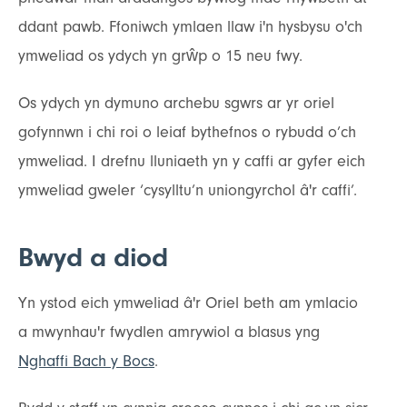
ddant pawb. Ffoniwch ymlaen llaw i'n hysbysu o'ch
ymweliad os ydych yn grŵp o 15 neu fwy.
Os ydych yn dymuno archebu sgwrs ar yr oriel
gofynnwn i chi roi o leiaf bythefnos o rybudd o’ch
ymweliad. I drefnu lluniaeth yn y caffi ar gyfer eich
ymweliad gweler ‘cysylltu’n uniongyrchol â'r caffi’.
Bwyd a diod
Yn ystod eich ymweliad â'r Oriel beth am ymlacio
a mwynhau'r fwydlen amrywiol a blasus yng
Nghaffi Bach y Bocs
.