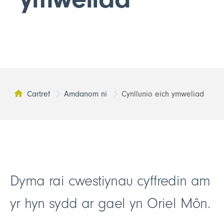
Cartref
Amdanom ni
Cynllunio eich ymweliad
Tudalen yma:
Dyma rai cwestiynau cyffredin am
yr hyn sydd ar gael yn Oriel Môn.