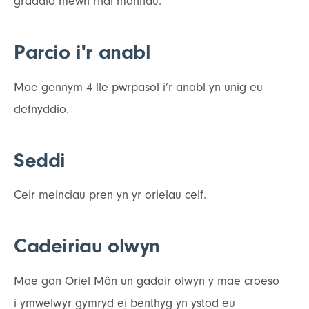
graddio mewn rhai mannau.
Parcio i'r anabl
Mae gennym 4 lle pwrpasol i’r anabl yn unig eu
defnyddio.
Seddi
Ceir meinciau pren yn yr orielau celf.
Cadeiriau olwyn
Mae gan Oriel Môn un gadair olwyn y mae croeso
i ymwelwyr gymryd ei benthyg yn ystod eu