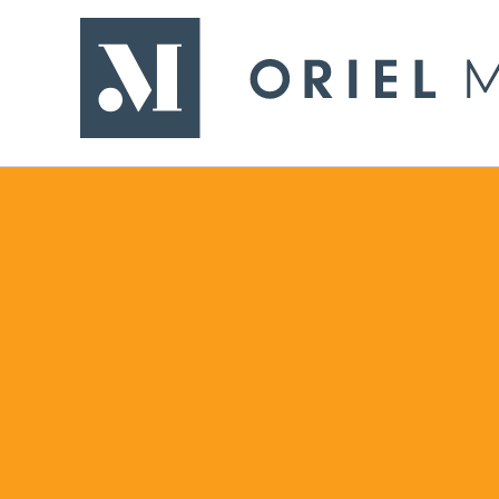
- Yn ol i'r dudalen gartref
Oriel Môn