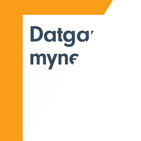
Datganiad
mynediad