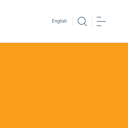
Chwilio
Dewislen
English