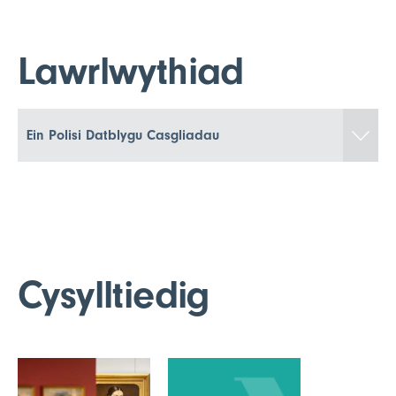
Lawrlwythiad
Agor p
Lawrlwytho ffeil:
Ein Polisi Datblygu Casgliadau
Maint:
519KB
Fformat:
pdf
Cysylltiedig