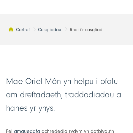
Cartref
Casgliadau
Rhoi i'r casgliad
Tudalen yma:
Mae Oriel Môn yn helpu i ofalu
am dreftadaeth, traddodiadau a
hanes yr ynys.
Fel
amgueddfa
achrededig rydym yn datblygu’n