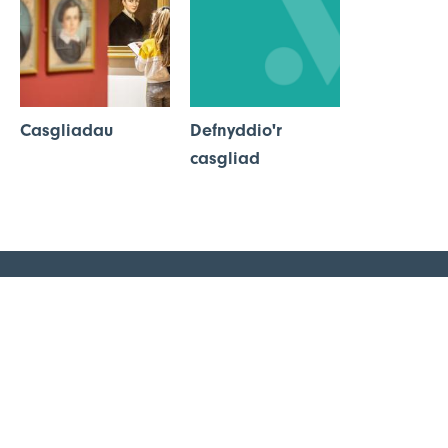
Casgliadau
Defnyddio'r
casgliad
Mynediad am ddim
Ar agor
Dydd Mawrth i ddydd Sul a dydd Llun Gwyliau Banc, 10am i
5pm. Ar gau Dydd Nadolig a Gŵyl San Steffan, Nos Galan a Dydd
Calan.