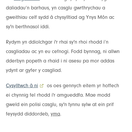
daliadau’n barhaus, yn casglu gwrthrychau a
gweithiau celf sydd â chysylltiad ag Ynys Môn ac
sy'n berthnasol iddi.
Rydym yn ddiolchgar i'r rhai sy'n rhoi rhodd i’n
casgliadau ac yn eu cefnogi. Fodd bynnag, ni allwn
dderbyn popeth a rhaid i ni asesu pa mor addas
ydynt ar gyfer y casgliad.
Cysylltwch â ni
- dolen allanol yn agor mewn tab newydd
os oes gennych eitem yr hoffech
ei chynnig fel rhodd i'r amgueddfa. Mae modd
gweld ein polisi casglu, sy'n tynnu sylw at ein prif
feysydd diddordeb,
yma
.