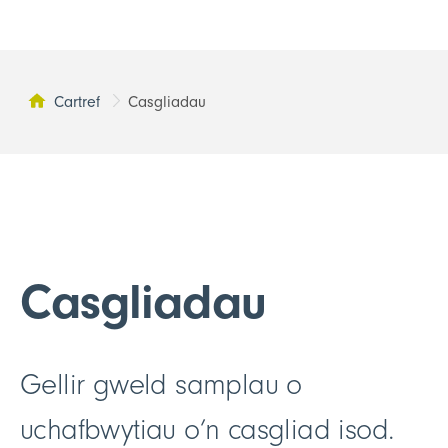
Cartref
Casgliadau
Tudalen yma:
Casgliadau
Gellir gweld samplau o
uchafbwytiau o’n casgliad isod.