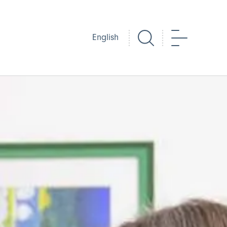
Chwilio
Dewislen
English