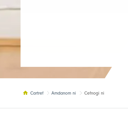
Cartref
Amdanom ni
Cefnogi ni
Tudalen yma: