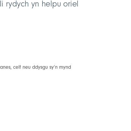
 rydych yn helpu oriel
 hanes, celf neu ddysgu sy’n mynd
n ogystal ag i ofalu am ein
m yn eich ewyllys, byddwch yn