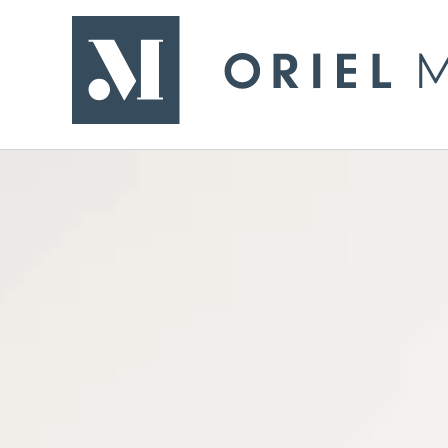
- Yn ol i'r dudalen gartref
Oriel Môn