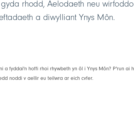
gyda rhodd, Aelodaeth neu wirfoddoli
reftadaeth a diwylliant Ynys Môn.
i a fyddai'n hoffi rhoi rhywbeth yn ôl i Ynys Môn? P'run ai
d noddi y gellir eu teilwra ar eich cyfer.
n eich ewyllys
ion i gyflwyno’n harddangosfeydd a'n rhaglenni addysgol, y
actau sy'n gwneud Ynys Môn yn arbennig. Trwy gofio amdano