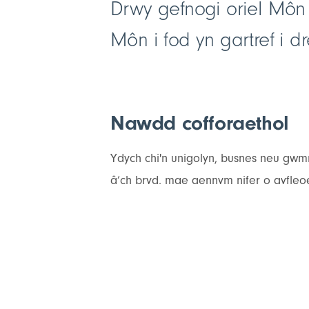
Drwy gefnogi oriel Môn 
Môn i fod yn gartref i d
Nawdd cofforaethol
Ydych chi'n unigolyn, busnes neu gwmn
â’ch bryd, mae gennym nifer o gyfleoed
Gadewch gymynrodd y
Rydym yn dibynnu ar grantiau a rhodd
casgliadau - y gwaith celf a'r arteff