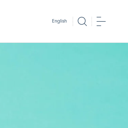
Chwilio
Dewislen
English