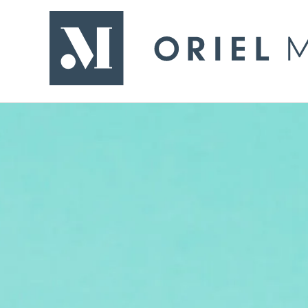
- Yn ol i'r dudalen gartref
Oriel Môn