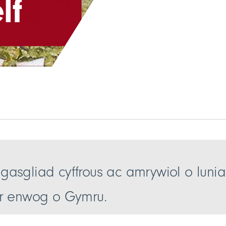
lf
asgliad cyffrous ac amrywiol o luni
yr enwog o Gymru.