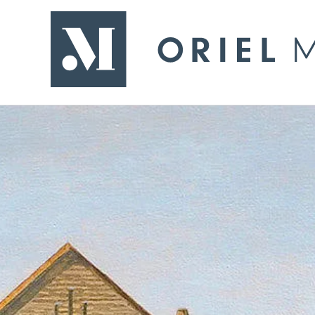
- Yn ol i'r dudalen gartref
Oriel Môn