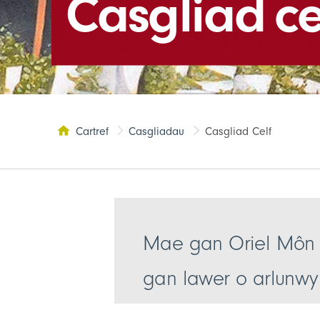
Casgliad ce
Cartref
Casgliadau
Casgliad Celf
Tudalen yma:
Mae gan Oriel Môn g
gan lawer o arlunw