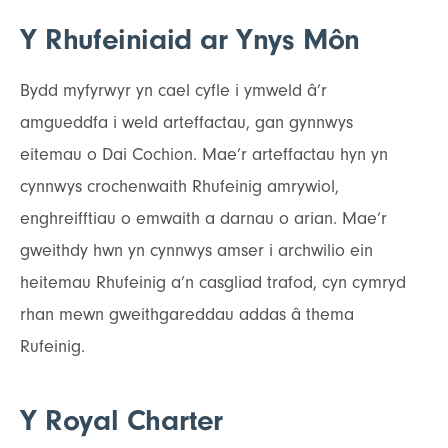
Y Rhufeiniaid ar Ynys Môn
Bydd myfyrwyr yn cael cyfle i ymweld â’r
amgueddfa i weld arteffactau, gan gynnwys
eitemau o Dai Cochion. Mae’r arteffactau hyn yn
cynnwys crochenwaith Rhufeinig amrywiol,
enghreifftiau o emwaith a darnau o arian. Mae’r
gweithdy hwn yn cynnwys amser i archwilio ein
heitemau Rhufeinig a’n casgliad trafod, cyn cymryd
rhan mewn gweithgareddau addas â thema
Rufeinig.
Y Royal Charter