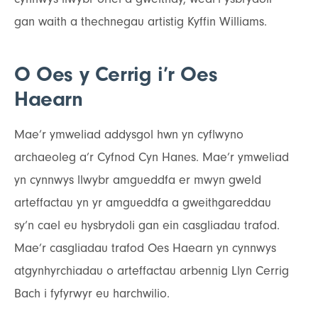
gan waith a thechnegau artistig Kyffin Williams.
O Oes y Cerrig i’r Oes
Haearn
Mae’r ymweliad addysgol hwn yn cyflwyno
archaeoleg a’r Cyfnod Cyn Hanes. Mae’r ymweliad
yn cynnwys llwybr amgueddfa er mwyn gweld
arteffactau yn yr amgueddfa a gweithgareddau
sy’n cael eu hysbrydoli gan ein casgliadau trafod.
Mae’r casgliadau trafod Oes Haearn yn cynnwys
atgynhyrchiadau o arteffactau arbennig Llyn Cerrig
Bach i fyfyrwyr eu harchwilio.