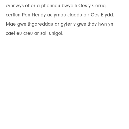
cynnwys offer a phennau bwyelli Oes y Cerrig,
cerflun Pen Hendy ac yrnau claddu o’r Oes Efydd.
Mae gweithgareddau ar gyfer y gweithdy hwn yn
cael eu creu ar sail unigol.
Y Celfyddydau Mynegiannol
Trwy gydol y flwyddyn rydym yn cynnal
arddangosfeydd celf amrywiol yn ein horielau gelf
sy’n dathlu Ynys Môn. Mae artistiaid yn arddangos
gwaith a ysbrydolwyd gan dirweddau, natur, pobl
a threftadaeth yr ardal. Gellir teilwra ein gweithdai
celfyddydau mynegiannol i gyd-fynd â’ch
anghenion ac maent yn cynnwys sesiwn yn yr oriel