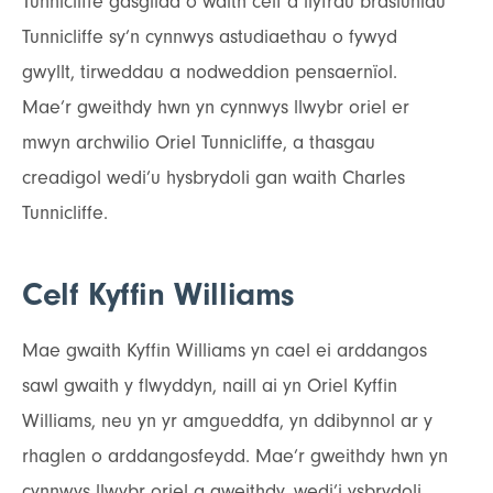
Tunnicliffe gasgliad o waith celf a llyfrau brasluniau
Tunnicliffe sy’n cynnwys astudiaethau o fywyd
gwyllt, tirweddau a nodweddion pensaernïol.
Mae’r gweithdy hwn yn cynnwys llwybr oriel er
mwyn archwilio Oriel Tunnicliffe, a thasgau
creadigol wedi’u hysbrydoli gan waith Charles
Tunnicliffe.
Celf Kyffin Williams
Mae gwaith Kyffin Williams yn cael ei arddangos
sawl gwaith y flwyddyn, naill ai yn Oriel Kyffin
Williams, neu yn yr amgueddfa, yn ddibynnol ar y
rhaglen o arddangosfeydd. Mae’r gweithdy hwn yn
cynnwys llwybr oriel a gweithdy, wedi’i ysbrydoli