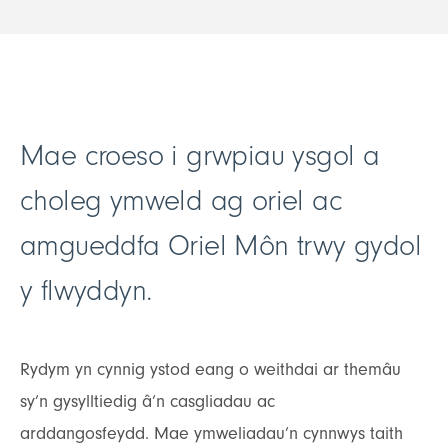
Mae croeso i grwpiau ysgol a
choleg ymweld ag oriel ac
amgueddfa Oriel Môn trwy gydol
y flwyddyn.
Rydym yn cynnig ystod eang o weithdai ar themâu
sy’n gysylltiedig â’n casgliadau ac
arddangosfeydd. Mae ymweliadau’n cynnwys taith