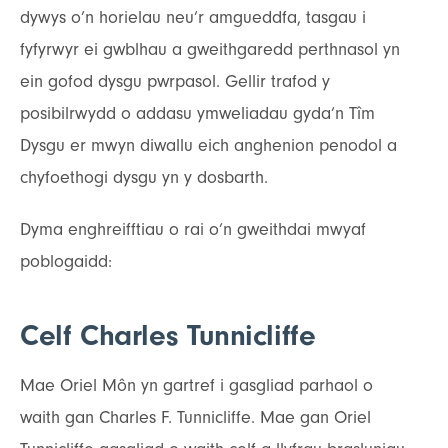
dywys o’n horielau neu’r amgueddfa, tasgau i
fyfyrwyr ei gwblhau a gweithgaredd perthnasol yn
ein gofod dysgu pwrpasol. Gellir trafod y
posibilrwydd o addasu ymweliadau gyda’n Tîm
Dysgu er mwyn diwallu eich anghenion penodol a
chyfoethogi dysgu yn y dosbarth.
Dyma enghreifftiau o rai o’n gweithdai mwyaf
poblogaidd:
Celf Charles Tunnicliffe
Mae Oriel Môn yn gartref i gasgliad parhaol o
waith gan Charles F. Tunnicliffe. Mae gan Oriel