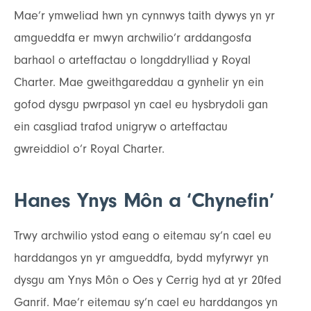
Mae’r ymweliad hwn yn cynnwys taith dywys yn yr
amgueddfa er mwyn archwilio’r arddangosfa
barhaol o arteffactau o longddrylliad y Royal
Charter. Mae gweithgareddau a gynhelir yn ein
gofod dysgu pwrpasol yn cael eu hysbrydoli gan
ein casgliad trafod unigryw o arteffactau
gwreiddiol o’r Royal Charter.
Hanes Ynys Môn a ‘Chynefin’
Trwy archwilio ystod eang o eitemau sy’n cael eu
harddangos yn yr amgueddfa, bydd myfyrwyr yn
dysgu am Ynys Môn o Oes y Cerrig hyd at yr 20fed
Ganrif. Mae’r eitemau sy’n cael eu harddangos yn